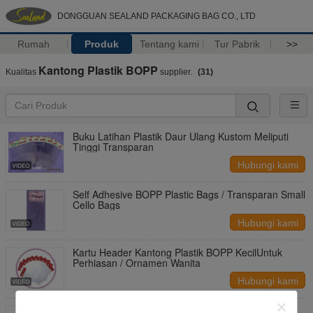
DONGGUAN SEALAND PACKAGING BAG CO., LTD
Rumah
Produk
Tentang kami
Tur Pabrik
>>
Kantong Plastik BOPP
Kualitas
supplier.
(31)
Buku Latihan Plastik Daur Ulang Kustom Meliputi
Tinggi Transparan
Hubungi kami
Self Adhesive BOPP Plastic Bags / Transparan Small
Cello Bags
Hubungi kami
Kartu Header Kantong Plastik BOPP KecilUntuk
Perhiasan / Ornamen Wanita
Hubungi kami
Ukuran Khusus BOPP Kantong Plastik / Kartu