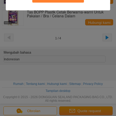
Hubungi kami
Tas BOPP Plastik Cetak Berwarna-warni Untuk
Pakaian / Bra / Celana Dalam
Hubungi kami
1 / 4
Mengubah bahasa
Indonesian
Rumah
|
Tentang kami
|
Hubungi kami
|
Sitemap
|
Privacy Policy
Tampilan desktop
Copyright © 2015 - 2026 DONGGUAN SEALAND PACKAGING BAG CO., LTD.
All rights reserved.
Obrolan
Quote request