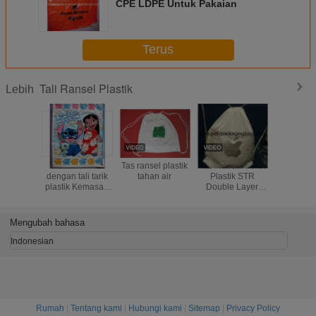
CPE LDPE Untuk Pakaian
Terus
Tali Ransel Plastik
Lebih
Tas ransel
Tas ransel plastik
Tas Ransel Serut
White D
dengan tali tarik
tahan air
Plastik STR
Plastic Dr
plastik Kemasan
Double Layer
Backpack
hadiah
CPE PE
Berku
Berma
Beren
Mengubah bahasa
Indonesian
Rumah
|
Tentang kami
|
Hubungi kami
|
Sitemap
|
Privacy Policy