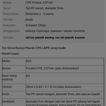
Bahan:
CPE Frosed, 0,07mm
Serut:
Tali PP merah, diameter 5mm
Pencetakan:
Menerima 1 - 4 warna
Ukuran:
break
Kekuatan:
di bawah 10kgs
penggunaan:
belanja / olahraga / pakaian / sepatu / promosi
tali tas plastik bening
tas tali plastik kustom
Sorotan:
,
Tas Serut Ransel Plastik CPE LDPE yang modis
Detail Cepat:
Model
B20
Bahan
Frosted CPE, 0,07mm (atau disesuaikan)
Daur ulang
Iya
material
Ukuran
38cm x (L40 + 5 + 5) cm (atau disesuaikan)
Kolor
Tali PP merah tunggal, diameter 5mm, dari atas ke bawah
Deskripsi
lipat atas 5cm dengan satu tali serut PP, lubang tali logam
(cincin) di bagian bawah, buhul bawah 10 cm saat terbuka