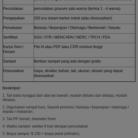
Pencetakan
pencetakan gravure satu warna (terima 1 - 4 warna)
Pengepakan
200 pcs dalam karton induk (atau disesuaikan)
Pemakaian
Belanja / Bepergian / Olahraga / Berkemah / Sepatu
Sertifikat
SGS / STR / MENCAPAI / NERC / TPCH / FDA
Karya Seni /
File AI atau PDF atau CDR resolusi tinggi
Desain
Sampel
Berikan sampel yang ada dengan gratis
Disesuaikan
Gaya, struktur, bahan, tali, ukuran, desain yang dapat
disesuaikan
Deskripsi:
1. Tali bahu tunggal dari atas ke bawah, mudah dibuka dan ditutup, mudah
dibawa;
2. Digunakan sangat luas, Seperti promosi / belanja / bepergian / olahraga /
sepatu / makanan;
3. Tali PP merah, diameter 5mm
4. Waktu sampel: sekitar 8 hari dengan pencetakan
5. Biaya sampel: $ 150 + biaya pelat (silinder);