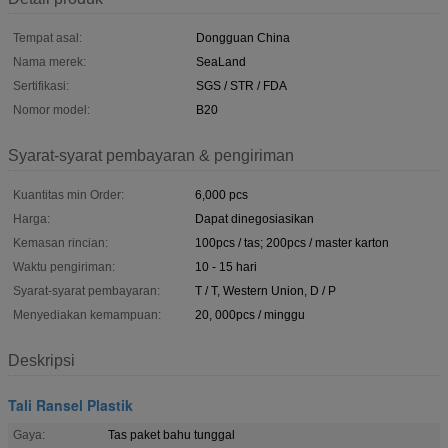
Tempat asal:
Dongguan China
Nama merek:
SeaLand
Sertifikasi:
SGS / STR / FDA
Nomor model:
B20
Syarat-syarat pembayaran & pengiriman
Kuantitas min Order:
6,000 pcs
Harga:
Dapat dinegosiasikan
Kemasan rincian:
100pcs / tas; 200pcs / master karton
Waktu pengiriman:
10 - 15 hari
Syarat-syarat pembayaran:
T / T, Western Union, D / P
Menyediakan kemampuan:
20, 000pcs / minggu
Deskripsi
Tali Ransel Plastik
Gaya:
Tas paket bahu tunggal