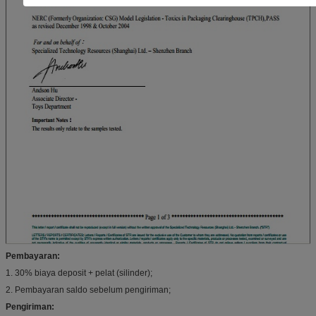
Pembayaran:
1. 30% biaya deposit + pelat (silinder);
2. Pembayaran saldo sebelum pengiriman;
Pengiriman: