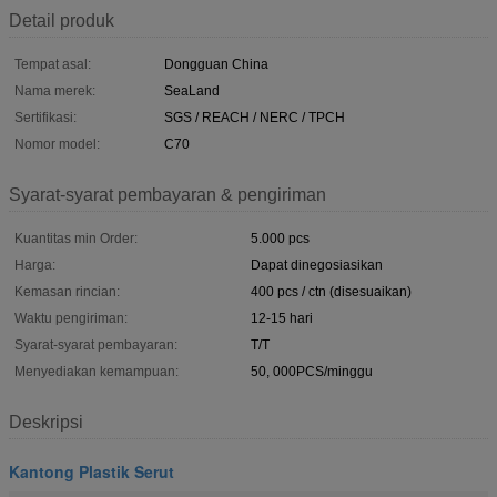
Detail produk
Tempat asal:
Dongguan China
Nama merek:
SeaLand
Sertifikasi:
SGS / REACH / NERC / TPCH
Nomor model:
C70
Syarat-syarat pembayaran & pengiriman
Kuantitas min Order:
5.000 pcs
Harga:
Dapat dinegosiasikan
Kemasan rincian:
400 pcs / ctn (disesuaikan)
Waktu pengiriman:
12-15 hari
Syarat-syarat pembayaran:
T/T
Menyediakan kemampuan:
50, 000PCS/minggu
Deskripsi
Kantong Plastik Serut