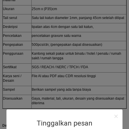
Ukuran
25cm x (P35)cm
Tali serut
Satu tali katun diameter 1mm, panjang 45cm setelah dilipat
Deskripsi
lipatan atas 4cm dengan satu tali katun,
Pencetakan
pencetakan gravure satu warna
Pengepakan
500pcs/ctn; (pengepakan dapat disesuaikan)
Penggunaan
Kantong sekali pakai untuk binatu / hotel / penatu / rumah
sakit / rumah tangga
Sertifikat
SGS / REACH / NERC / TPCH / FDA
Karya seni /
File AI atau PDF atau CDR resolusi tinggi
Desain
Sampel
Berikan sampel yang ada tanpa biaya
Disesuaikan
Gaya, material, tali, ukuran, desain yang disesuaikan dapat
diterima
Tinggalkan pesan
Deskripsi: