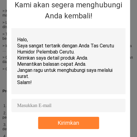
Kami akan segera menghubungi
> Kami mengkhususkan diri dalam kantong plastik dengan semua jenis
Anda kembali!
material seperti LDPE, HDPE, CPE, BOPP, CPP, PET, AL, NY…
> LDPE putih yang dapat didaur ulang, ramah lingkungan (material dapat
disesuaikan: putih / bening / biru / hitam… );
> Tali serut sangat mudah dibuka dan ditutup untuk menjaga pakaian tetap
bersih;
> Ini adalah tas yang nyaman untuk binatu / hotel / rumah sakit / rumah tangga
… ;
> Gaya, material, ketebalan, tali, ukuran, desain, logo, warna yang disesuaikan
dapat diterima
> Cukup kuat untuk menyimpan banyak pakaian, sepatu, topi..
Proses produksi:
1. Pelanggan memberikan desain/karya seni;
2. Kami mengirimkan kembali bukti karya seni setelah pengaturan untuk
persetujuan;
Kirimkan
3. Pelanggan menyetujui karya seni setelah memeriksa ukuran, warna,
detail...;
4. Kami membuat sampel (Jika diperlukan);