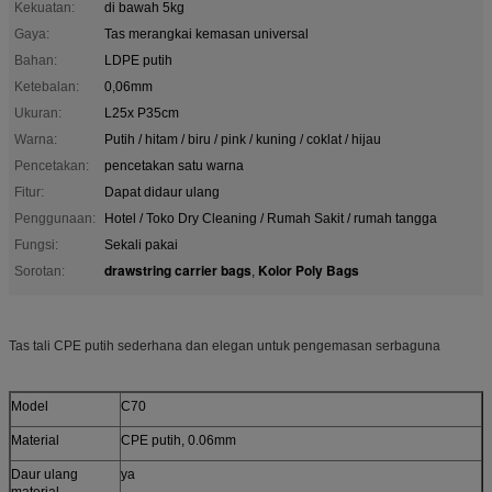
Kekuatan:
di bawah 5kg
Gaya:
Tas merangkai kemasan universal
Bahan:
LDPE putih
Ketebalan:
0,06mm
Ukuran:
L25x P35cm
Warna:
Putih / hitam / biru / pink / kuning / coklat / hijau
Pencetakan:
pencetakan satu warna
Fitur:
Dapat didaur ulang
Penggunaan:
Hotel / Toko Dry Cleaning / Rumah Sakit / rumah tangga
Fungsi:
Sekali pakai
drawstring carrier bags
Kolor Poly Bags
Sorotan:
,
Tas tali CPE putih sederhana dan elegan untuk pengemasan serbaguna
Model
C70
Material
CPE putih, 0.06mm
Daur ulang
ya
material