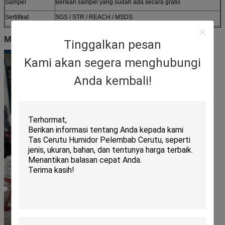
Sampel
Berikan sampel yang sudah ada secara gratis
Sertifikat
SGS / STR / REACH / MSDS
Disesuaikan
Gaya yang disesuaikan, struktur, bahan, ukuran, desain,
Membuat peta di lokasi
pengemasan diterima
Tinggalkan pesan
Kami akan segera menghubungi
Anda kembali!