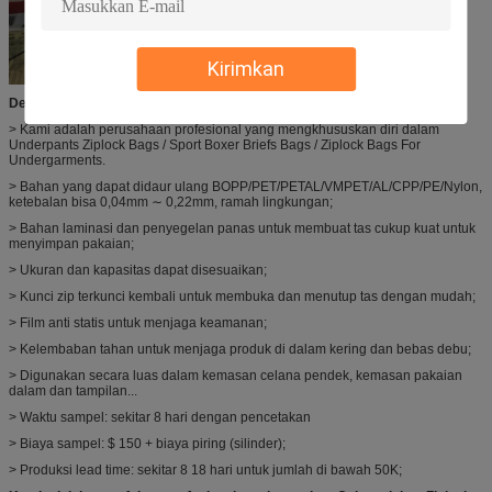
Kirimkan
Deskripsi:
> Kami adalah perusahaan profesional yang mengkhususkan diri dalam
Underpants Ziplock Bags / Sport Boxer Briefs Bags / Ziplock Bags For
Undergarments.
> Bahan yang dapat didaur ulang BOPP/PET/PETAL/VMPET/AL/CPP/PE/Nylon,
ketebalan bisa 0,04mm ∼ 0,22mm, ramah lingkungan;
> Bahan laminasi dan penyegelan panas untuk membuat tas cukup kuat untuk
menyimpan pakaian;
> Ukuran dan kapasitas dapat disesuaikan;
> Kunci zip terkunci kembali untuk membuka dan menutup tas dengan mudah;
> Film anti statis untuk menjaga keamanan;
> Kelembaban tahan untuk menjaga produk di dalam kering dan bebas debu;
> Digunakan secara luas dalam kemasan celana pendek, kemasan pakaian
dalam dan tampilan...
> Waktu sampel: sekitar 8 hari dengan pencetakan
> Biaya sampel: $ 150 + biaya piring (silinder);
> Produksi lead time: sekitar 8 18 hari untuk jumlah di bawah 50K;