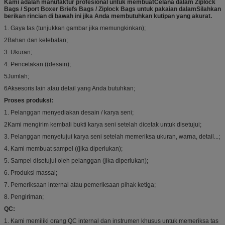
Kami adalah manufaktur profesional untuk membuat
Celana dalam Ziplock
Bags / Sport Boxer Briefs Bags / Ziplock Bags untuk pakaian dalam
Silahkan
berikan rincian di bawah ini jika Anda membutuhkan kutipan yang akurat.
1. Gaya tas (tunjukkan gambar jika memungkinkan);
2Bahan dan ketebalan;
3. Ukuran;
4. Pencetakan ((desain);
5Jumlah;
6Aksesoris lain atau detail yang Anda butuhkan;
Proses produksi:
1. Pelanggan menyediakan desain / karya seni;
2Kami mengirim kembali bukti karya seni setelah dicetak untuk disetujui;
3. Pelanggan menyetujui karya seni setelah memeriksa ukuran, warna, detail...;
4. Kami membuat sampel ((jika diperlukan);
5. Sampel disetujui oleh pelanggan (jika diperlukan);
6. Produksi massal;
7. Pemeriksaan internal atau pemeriksaan pihak ketiga;
8. Pengiriman;
QC:
1. Kami memiliki orang QC internal dan instrumen khusus untuk memeriksa tas