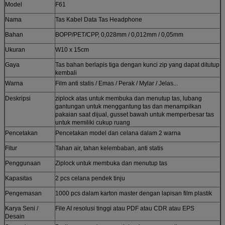
Model
F61
Nama
Tas Kabel Data Tas Headphone
Bahan
BOPP/PET/CPP, 0,028mm / 0,012mm / 0,05mm
Ukuran
W10 x 15cm
Gaya
Tas bahan berlapis tiga dengan kunci zip yang dapat ditutup
kembali
Warna
Film anti statis / Emas / Perak / Mylar / Jelas...
Deskripsi
ziplock atas untuk membuka dan menutup tas, lubang
gantungan untuk menggantung tas dan menampilkan
pakaian saat dijual, gusset bawah untuk memperbesar tas
untuk memiliki cukup ruang
Pencetakan
Pencetakan model dan celana dalam 2 warna
Fitur
Tahan air, tahan kelembaban, anti statis
Penggunaan
Ziplock untuk membuka dan menutup tas
Kapasitas
2 pcs celana pendek tinju
Pengemasan
1000 pcs dalam karton master dengan lapisan film plastik
Karya Seni /
File AI resolusi tinggi atau PDF atau CDR atau EPS
Desain