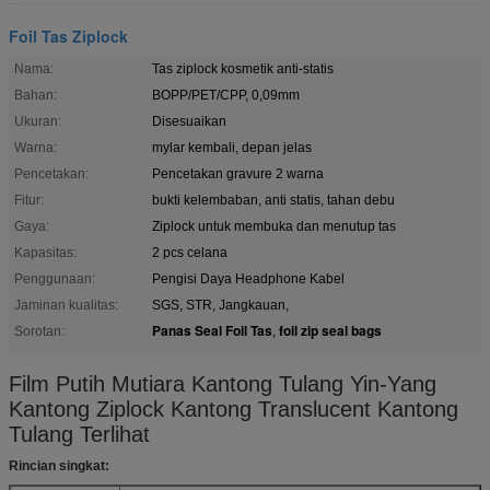
Foil Tas Ziplock
Nama:
Tas ziplock kosmetik anti-statis
Bahan:
BOPP/PET/CPP, 0,09mm
Ukuran:
Disesuaikan
Warna:
mylar kembali, depan jelas
Pencetakan:
Pencetakan gravure 2 warna
Fitur:
bukti kelembaban, anti statis, tahan debu
Gaya:
Ziplock untuk membuka dan menutup tas
Kapasitas:
2 pcs celana
Penggunaan:
Pengisi Daya Headphone Kabel
Jaminan kualitas:
SGS, STR, Jangkauan,
Panas Seal Foil Tas
foil zip seal bags
Sorotan:
,
Film Putih Mutiara Kantong Tulang Yin-Yang
Kantong Ziplock Kantong Translucent Kantong
Tulang Terlihat
Rincian singkat: