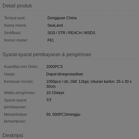
Detail produk
Tempat asal:
Dongguan China
Nama merek:
SeaLand
Sertifikasi:
SGS / STR / REACH / MSDS
Nomor model:
F61
Syarat-syarat pembayaran & pengiriman
Kuantitas min Order:
2000PCS
Harga:
Dapat dinegosiasikan
Kemasan rincian:
1000pcs / ctn, GW: 12kgs; Ukuran karton: 35 x 30 x
30cm
Waktu pengiriman:
10-15days
Syarat-syarat
T/T
pembayaran:
Menyediakan
50, 000PCS/minggu
kemampuan:
Deskripsi