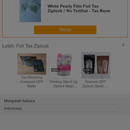
White Pearly Film Foil Tas
Ziplock / Yin Terlihat - Tas Bone
Terus
Foil Tas Ziplock
Lebih
Tas Ritsleting
OEM Gravure
Pencetakan
Heat sea
Komposit OPP
Printing Stand Up
Gravure OPP
grade m
Matte
Ziplock Bags
Ziplock Stand Up
doypack z
Untuk
Pouches Dengan
berdiri k
Pengobatan Cina
Jendela
foil untuk
Transparan
kemasa
Mengubah bahasa
Indonesian