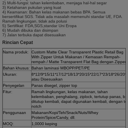
2) Multi-fungsi: tahan kelembaban, menjaga hal-hal segar
3) Ketahanan pukulan yang kuat
4) Keamanan: Bahan kelas makanan bebas BPA. Semua
bersertifikat SGS. Tidak ada masalah memenuhi standar UE, FDA.
Ramah lingkungan, tidak ada polusi
5) Sertifikat: FDA,SGS,standar Uni Eropa
6) Mudah dibuka dan disimpan
7) Jalan terbuka dapat disesuaikan
Rincian Cepat
Nama produk:
Custom Matte Clear Transparent Plastic Retail Bag
With Zipper Untuk Makanan / Kemasan Rempah-
rempah / Matte Transparent Flat Bag dengan Zipper
Bahan khusus:
Bahan laminasi MBOPP/PET/PE
Ukuran:
8*12/9*15/11*17/12*18/13*20/15*22/17*23/18*26/20*
atau Disesuaikan
Penyegelan
Panas disegel, zipper top
Fitur:
Ramah lingkungan, kelas makanan, tahan
kelembaban, penghalang, ziplock, tertutup panas, bi
ditutup kembali, dapat digunakan kembali, dengan te
notch
Penggunaan
Makanan/Kopi/Teh/Snack/Nuts/Whey
Protein/Spice/Candy, dll.
MOQ:
1,0000 keping