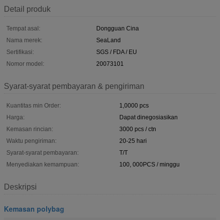
Detail produk
Tempat asal:
Dongguan Cina
Nama merek:
SeaLand
Sertifikasi:
SGS / FDA / EU
Nomor model:
20073101
Syarat-syarat pembayaran & pengiriman
Kuantitas min Order:
1,0000 pcs
Harga:
Dapat dinegosiasikan
Kemasan rincian:
3000 pcs / ctn
Waktu pengiriman:
20-25 hari
Syarat-syarat pembayaran:
T/T
Menyediakan kemampuan:
100, 000PCS / minggu
Deskripsi
Kemasan polybag