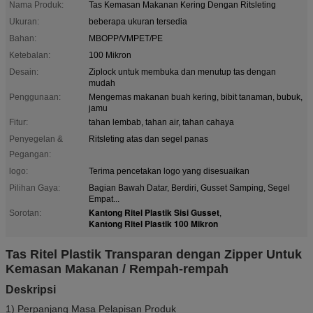
Nama Produk:
Tas Kemasan Makanan Kering Dengan Ritsleting
Ukuran:
beberapa ukuran tersedia
Bahan:
MBOPP/VMPET/PE
Ketebalan:
100 Mikron
Desain:
Ziplock untuk membuka dan menutup tas dengan
mudah
Penggunaan:
Mengemas makanan buah kering, bibit tanaman, bubuk,
jamu
Fitur:
tahan lembab, tahan air, tahan cahaya
Penyegelan &
Ritsleting atas dan segel panas
Pegangan:
logo:
Terima pencetakan logo yang disesuaikan
Pilihan Gaya:
Bagian Bawah Datar, Berdiri, Gusset Samping, Segel
Empat...
Kantong Ritel Plastik Sisi Gusset
Sorotan:
,
Kantong Ritel Plastik 100 Mikron
Tas Ritel Plastik Transparan dengan Zipper Untuk
Kemasan Makanan / Rempah-rempah
Deskripsi
1) Perpanjang Masa Pelapisan Produk