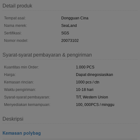
Detail produk
Tempat asal:
Dongguan Cina
Nama merek:
SeaLand
Sertifikasi:
SGS
Nomor model:
20073102
Syarat-syarat pembayaran & pengiriman
Kuantitas min Order:
1.000 PCS
Harga:
Dapat dinegosiasikan
Kemasan rincian:
1000 pcs / ctn
Waktu pengiriman:
10-18 hari
Syarat-syarat pembayaran:
T/T, Western Union
Menyediakan kemampuan:
100, 000PCS / minggu
Deskripsi
Kemasan polybag