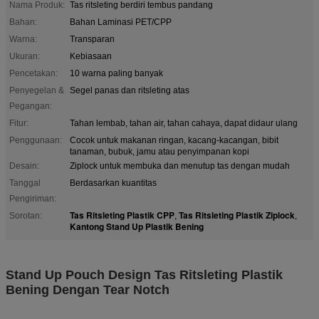
Nama Produk:
Tas ritsleting berdiri tembus pandang
Bahan:
Bahan Laminasi PET/CPP
Warna:
Transparan
Ukuran:
Kebiasaan
Pencetakan:
10 warna paling banyak
Penyegelan &
Segel panas dan ritsleting atas
Pegangan:
Fitur:
Tahan lembab, tahan air, tahan cahaya, dapat didaur ulang
Penggunaan:
Cocok untuk makanan ringan, kacang-kacangan, bibit
tanaman, bubuk, jamu atau penyimpanan kopi
Desain:
Ziplock untuk membuka dan menutup tas dengan mudah
Tanggal
Berdasarkan kuantitas
Pengiriman:
Tas Ritsleting Plastik CPP
Tas Ritsleting Plastik Ziplock
Sorotan:
,
,
Kantong Stand Up Plastik Bening
Stand Up Pouch Design Tas Ritsleting Plastik
Bening Dengan Tear Notch