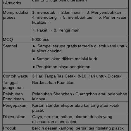
/ Artworks
Memproduksi
1. mencetak → 2.laminasi → 3. Menyembuhkan →
proses
4. memotong → 5. membuat tas → 6. Pemeriksaan
kualitas →
7. Paket → 8. Pengiriman
MOQ
5000 pcs
Sampel
► Sampel serupa gratis tersedia di stok kami untuk
kualitas checing
►Sampel akan dikirim melalui kurir
►Pengiriman biaya pengiriman
Contoh waktu
3 Hari Tanpa Tas Cetak, 8-10 Hari untuk Dicetak
Tanggal
Berdasarkan Kuantitas
pengiriman
Pelabuhan
Pelabuhan Shenzhen / Guangzhou atau pelabuhan
Pengiriman
lainnya
Pengepakan
Karton standar ekspor atau kantong atau kotak
plastik
Disesuaikan
Gaya, struktur, bahan, ukuran, desain yang
disesuaikan dipersilakan
Produk
berdiri desain kantong, berdiri tas ritsleting plastik