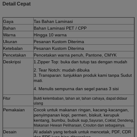
Detail Cepat
Gaya
Tas Bahan Laminasi
Bahan
Bahan Laminasi PET / CPP
Warna
Hingga 10 warna
Ukuran
Pesanan Kustom Diterima
Ketebalan
Pesanan Kustom Diterima
Pencetakan
Pencetakan warna penuh, Pantone, CMYK
Deskripsi
1.Zipper Top: buka dan tutup tas dengan mudah
2. Tear Notch: mudah dibuka
3. Transparan: tunjukkan produk kami tanpa Sudut
mati.
4. Menulis sempurna dan segel panas 3 sisi
Fitur
Bukti kelembaban, tahan air, tahan cahaya, dapat didaur
ulang
Pemakaian
Cocok untuk makanan ringan, kacang-kacangan,
penyimpanan kopi, permen, biskuit, kerupuk
kentang, bumbu, bubuk sup,
Sayuran, Coklat, Dendeng,
Makanan Hewan Peliharaan, Crouton dan sebagainya.
Desain
AI adalah yang terbaik untuk mencetak, PDF, CDR
dan EPS juga bisa diterapkan