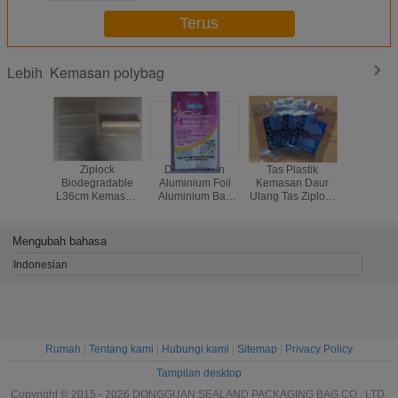
Terus
Kemasan polybag
Lebih
Ziplock
Disesuaikan
Tas Plastik
Moisture
Biodegradable
Aluminium Foil
Kemasan Daur
Packagin
L36cm Kemasan
Aluminium Bag
Ulang Tas Ziplock
Bags / Rec
Poly Bags Self
Untuk Sol,
Jelas Untuk
Plastic
Adhesive Untuk
Sealing Plastic
Pengepakan
Untuk P
Garment
Bag
Singkat
Dalam / P
Mengubah bahasa
Indonesian
Rumah
|
Tentang kami
|
Hubungi kami
|
Sitemap
|
Privacy Policy
Tampilan desktop
Copyright © 2015 - 2026 DONGGUAN SEALAND PACKAGING BAG CO., LTD.