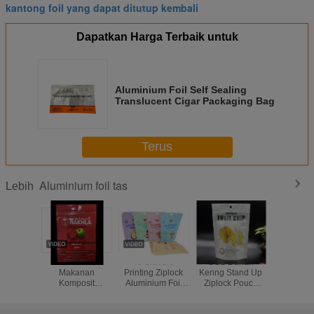
kantong foil yang dapat ditutup kembali
Dapatkan Harga Terbaik untuk
Aluminium Foil Self Sealing
Translucent Cigar Packaging Bag
Terus
Aluminium foil tas
Lebih
Tas Kemasan
4c Gravure
SGS Durian
Biodegr
Makanan
Printing Ziplock
Kering Stand Up
Coffee St
Komposit
Aluminium Foil
Ziplock Pouch
Kantong 
Aluminized
Bag Untuk
Dengan
Kraft D
Dengan Organ
Kemasan Kacang
Pencetakan
Gusset 