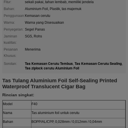
Fitur:
sekali pakai, tahan lembab, memiliki jendela
Bahan:
Aluminium Foil, Plastik, tas majemuk
Penggunaan:
Kemasan cerutu
Warna:
Warna yang Disesuaikan
Penyegelan:
Segel Panas
Jaminan
SGS, Rohs
kualitas:
Pesanan
Menerima
Khusus:
Tas Kemasan Cerutu Tembus
Tas Kemasan Cerutu Sealing
Sorotan:
,
,
Tas ziplock cerutu Aluminium Foil
Tas Tulang Aluminium Foil Self-Sealing Printed
Waterproof Translucent Cigar Bag
Rincian singkat:
Model
F40
Nama
Tas aluminium foil untuk cerutu
Bahan
BOPP/AL/CPP, 0,028mm / 0,012mm / 0,04mm