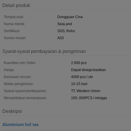
Detail produk
Tempat asal:
Dongguan Cina
Nama merek:
SeaLand
Sertifikasi:
SGS, Rohs
Nomor model:
A03
Syarat-syarat pembayaran & pengiriman
Kuantitas min Order:
2.000 pcs
Harga:
Dapat dinegosiasikan
Kemasan rincian:
4000 pcs / ctn
Waktu pengiriman:
10-15 hari
Syarat-syarat pembayaran:
TT, Western Union
Menyediakan kemampuan:
100, 000PCS / minggu
Deskripsi
Aluminium foil tas