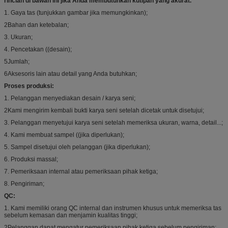
rincian di bawah ini jika Anda membutuhkan kutipan yang akurat.
1. Gaya tas (tunjukkan gambar jika memungkinkan);
2Bahan dan ketebalan;
3. Ukuran;
4. Pencetakan ((desain);
5Jumlah;
6Aksesoris lain atau detail yang Anda butuhkan;
Proses produksi:
1. Pelanggan menyediakan desain / karya seni;
2Kami mengirim kembali bukti karya seni setelah dicetak untuk disetujui;
3. Pelanggan menyetujui karya seni setelah memeriksa ukuran, warna, detail...;
4. Kami membuat sampel ((jika diperlukan);
5. Sampel disetujui oleh pelanggan (jika diperlukan);
6. Produksi massal;
7. Pemeriksaan internal atau pemeriksaan pihak ketiga;
8. Pengiriman;
QC:
1. Kami memiliki orang QC internal dan instrumen khusus untuk memeriksa tas
sebelum kemasan dan menjamin kualitas tinggi;
2Pelanggan dapat mengatur pemeriksaan pihak ketiga sebelum pengiriman;