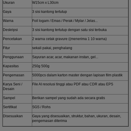
Ukuran
W15cm x L30cm
Gaya
3 sisi kantong tertutup
Warna
Foil logam / Emas / Perak / Mylar / Jelas...
Deskripsi
3 sisi kantong tertutup dengan satu sisi terbuka
Pencetakan
2 warna cetak gravure ((menerima 1 10 warna)
Fitur
sekali pakai, penghalang
Penggunaan
Sayuran acar, acar, makanan instan, gel...
Kapasitas
250g 500g
Pengemasan
5000pcs dalam karton master dengan lapisan film plastik
Karya Seni /
File AI resolusi tinggi atau PDF atau CDR atau EPS
Desain
Sampel
Berikan sampel yang sudah ada secara gratis
Sertifikat
SGS / Rohs
Disesuaikan
Gaya yang disesuaikan, struktur, bahan, ukuran, desain,
pengemasan diterima