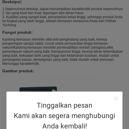
Deskripsi:
1.Sepenuhnya tertutup, dapat menampilkan karakteristik produk sepenuhnya
2. tas yang kuat dan kuat, tegangan dan tahan haus;
3. Kualitas yang sangat baik, penampilan kelas tinggi, sehingga produk Anda
ke tingkat yang lebih tinggi, adalah kemasan sempurna Anda dari Pilihan
Yuchang
Fungsi produk:
Kantong kemasan memiliki sifat anti-penghalang yang baik, kinerja
pengeringan sangat stabil, cocok untuk persyaratan tinggi kemasan
vakum!Kantong kemasan memiliki permeabilitas rendah (oksigen),efek
pemompaan vakum yang baik, transparansi tinggi, kinerja tahan kelembaban
yang baik, kekuatan tarik yang tinggi dan ketahanan tusukan, mudah untuk
penyegelan panas, penyegelan yang baik, tidak mudah untuk penuaan...
Menunggu karakteristik.
Gambar produk:
Tinggalkan pesan
Kami akan segera menghubungi
Anda kembali!