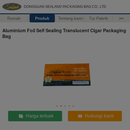
DONGGUAN SEALAND PACKAGING BAG CO., LTD
Rumah
Produk
Tentang kami
Tur Pabrik
>>
Aluminium Foil Self Sealing Translucent Cigar Packaging
Bag
Harga terbaik
Hubungi kami