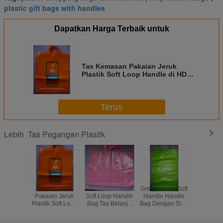
plastic gift bags with handles
Dapatkan Harga Terbaik untuk
Tas Kemasan Pakaian Jeruk
Plastik Soft Loop Handle di HDPE
LDPE
Terus
Tas Pegangan Plastik
Lebih
Tas Kemasan
OEM Pink LDPE
Green HDPE Soft
Fashion
Pakaian Jeruk
Soft Loop Handle
Handle Handle
Disney So
Plastik Soft Loop
Bag Tas Belanja
Bag Dengan Side
Plast
Handle di HDPE
Promosi
Gusset Untuk
Menanga
LDPE
Berbelanja
Prom