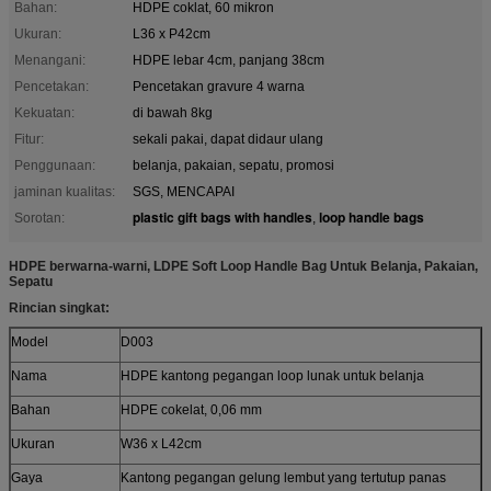
Bahan:
HDPE coklat, 60 mikron
Ukuran:
L36 x P42cm
Menangani:
HDPE lebar 4cm, panjang 38cm
Pencetakan:
Pencetakan gravure 4 warna
Kekuatan:
di bawah 8kg
Fitur:
sekali pakai, dapat didaur ulang
Penggunaan:
belanja, pakaian, sepatu, promosi
jaminan kualitas:
SGS, MENCAPAI
plastic gift bags with handles
loop handle bags
Sorotan:
,
HDPE berwarna-warni, LDPE Soft Loop Handle Bag Untuk Belanja, Pakaian,
Sepatu
Rincian singkat:
Model
D003
Nama
HDPE kantong pegangan loop lunak untuk belanja
Bahan
HDPE cokelat, 0,06 mm
Ukuran
W36 x L42cm
Gaya
Kantong pegangan gelung lembut yang tertutup panas