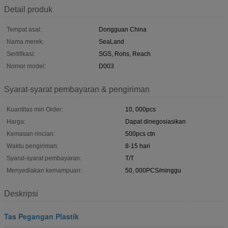
Detail produk
Tempat asal:
Dongguan China
Nama merek:
SeaLand
Sertifikasi:
SGS, Rohs, Reach
Nomor model:
D003
Syarat-syarat pembayaran & pengiriman
Kuantitas min Order:
10, 000pcs
Harga:
Dapat dinegosiasikan
Kemasan rincian:
500pcs ctn
Waktu pengiriman:
8-15 hari
Syarat-syarat pembayaran:
T/T
Menyediakan kemampuan:
50, 000PCS/minggu
Deskripsi
Tas Pegangan Plastik