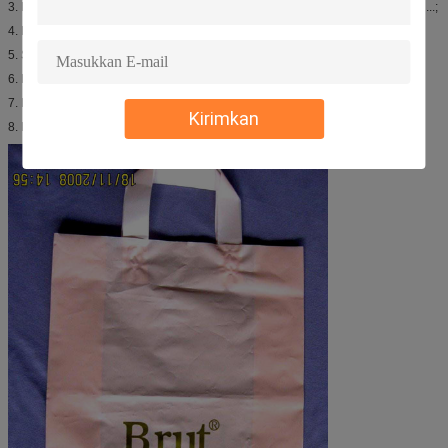
3. Pelanggan menyetujui karya seni setelah memeriksa ukuran, warna, detail...;
4. Kami membuat sampel ((jika diperlukan);
5. Sampel disetujui oleh pelanggan (jika diperlukan);
6. Produksi massal;
7. Pemeriksaan internal atau pemeriksaan pihak ketiga;
Kirimkan
8. Pengiriman;