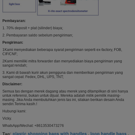
Pembayaran:
1. 70% deposit + plat (silinder) biaya;
2. Pembayaran saldo sebelum pengiriman;
Pengiriman:
1Kami menyediakan beberapa syarat pengiriman seperti ex-factory, FOB,
CIF/CNF;
2Kami memiliki mitra forwarder dan menyediakan biaya pengiriman yang
sangat rendah;
3. Kami di bawah kurir akun pengguna dan memberikan pengiriman yang
sangat cepat: Fedex, DHL, UPS, TNT;
Disclaimer:
Semua tas dengan merek dagang atau merek yang ditampilkan di sini hanya
untuk referensi, bukan untuk dijual. Mereka adalah milik pemilik masing-
masing. Jika Anda membutuhkan jenis tas ini, silakan berikan desain Anda
sendiri.Terima kasih.!
Hubungi kami:
Vicky.
WhatsApp/Wechat: +8613530473276
plastic shopping bags with handles
loop handle bags
Tag:
,
,