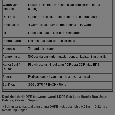
Warna yang
Brown, putih, merah, hitam, hijau, biru, merah muda,
tersedia
kuning...
Deskripsi
Genggam pita HDPE lebar 4cm dan panjang 38cm
Pencetakan
4 warna cetak gravure ((menerima 1 10 warna)
Fitur
Dapat digunakan kembali, keamanan
Penggunaan
Belanja, pakaian, sepatu, promosi...
Kapasitas
Tergantung ukuran
Pengemasan
500pcs dalam karton master dengan lapisan film plastik
Karya Seni /
File AI resolusi tinggi atau PDF atau CDR atau EPS
Desain
Sampel
Berikan sampel yang sudah ada secara gratis
Sertifikat
SGS / STR / REACH / Rohs
Disesuaikan
Gaya yang disesuaikan, struktur, bahan, ukuran, desain,
Deskripsi dari HDPE berwarna-warni, LDPE Soft Loop Handle Bag Untuk
pengemasan diterima
Belanja, Pakaian, Sepatu
> Bahan yang dapat didaur ulang DHPE, ketebalan bisa 0,03mm ∙ 0,22mm,
ramah lingkungan;