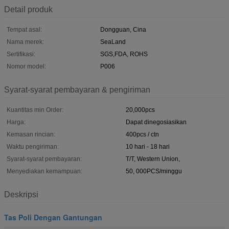
Detail produk
Tempat asal:
Dongguan, Cina
Nama merek:
SeaLand
Sertifikasi:
SGS,FDA, ROHS
Nomor model:
P006
Syarat-syarat pembayaran & pengiriman
Kuantitas min Order:
20,000pcs
Harga:
Dapat dinegosiasikan
Kemasan rincian:
400pcs / ctn
Waktu pengiriman:
10 hari - 18 hari
Syarat-syarat pembayaran:
T/T, Western Union,
Menyediakan kemampuan:
50, 000PCS/minggu
Deskripsi
Tas Poli Dengan Gantungan