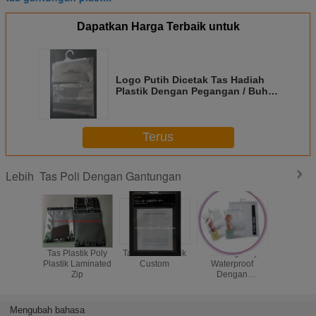
Dapatkan Harga Terbaik untuk
Logo Putih Dicetak Tas Hadiah
Plastik Dengan Pegangan / Buhul
Bawah
Terus
Tas Poli Dengan Gantungan
Lebih
Tas Plastik Poly
Tas Hook Plastik
Kantong Poly
Tas poli k
Plastik Laminated
Custom
Waterproof
yang d
Zip
Dengan
ditutup 
Genggam
kait gant
kantong p
cetakan 
Mengubah bahasa