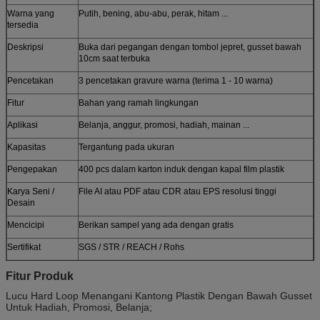
Warna yang
Putih, bening, abu-abu, perak, hitam ...
tersedia
Deskripsi
Buka dari pegangan dengan tombol jepret, gusset bawah
10cm saat terbuka
Pencetakan
3 pencetakan gravure warna (terima 1 - 10 warna)
Fitur
Bahan yang ramah lingkungan
Aplikasi
Belanja, anggur, promosi, hadiah, mainan ...
Kapasitas
Tergantung pada ukuran
Pengepakan
400 pcs dalam karton induk dengan kapal film plastik
Karya Seni /
File AI atau PDF atau CDR atau EPS resolusi tinggi
Desain
Mencicipi
Berikan sampel yang ada dengan gratis
Sertifikat
SGS / STR / REACH / Rohs
Disesuaikan
Gaya, struktur, bahan, ukuran, desain, pengepakan yang
Fitur Produk
disesuaikan
Lucu Hard Loop Menangani Kantong Plastik Dengan Bawah Gusset
Untuk Hadiah, Promosi, Belanja;