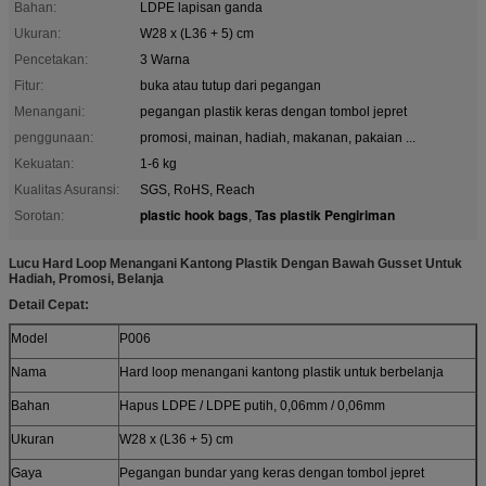
Bahan:
LDPE lapisan ganda
Ukuran:
W28 x (L36 + 5) cm
Pencetakan:
3 Warna
Fitur:
buka atau tutup dari pegangan
Menangani:
pegangan plastik keras dengan tombol jepret
penggunaan:
promosi, mainan, hadiah, makanan, pakaian ...
Kekuatan:
1-6 kg
Kualitas Asuransi:
SGS, RoHS, Reach
plastic hook bags
Tas plastik Pengiriman
Sorotan:
,
Lucu Hard Loop Menangani Kantong Plastik Dengan Bawah Gusset Untuk
Hadiah, Promosi, Belanja
Detail Cepat:
Model
P006
Nama
Hard loop menangani kantong plastik untuk berbelanja
Bahan
Hapus LDPE / LDPE putih, 0,06mm / 0,06mm
Ukuran
W28 x (L36 + 5) cm
Gaya
Pegangan bundar yang keras dengan tombol jepret