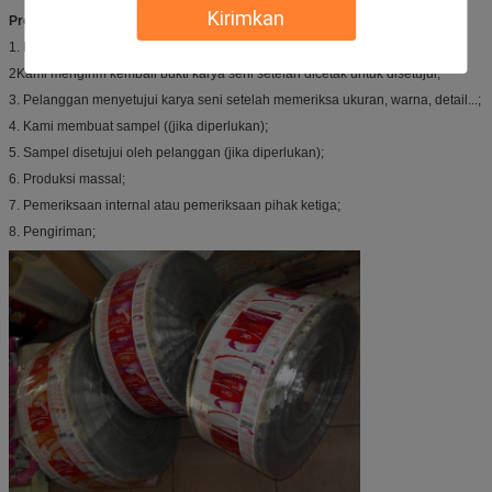
Kirimkan
Proses produksi:
1. Pelanggan menyediakan desain / karya seni;
2Kami mengirim kembali bukti karya seni setelah dicetak untuk disetujui;
3. Pelanggan menyetujui karya seni setelah memeriksa ukuran, warna, detail...;
4. Kami membuat sampel ((jika diperlukan);
5. Sampel disetujui oleh pelanggan (jika diperlukan);
6. Produksi massal;
7. Pemeriksaan internal atau pemeriksaan pihak ketiga;
8. Pengiriman;