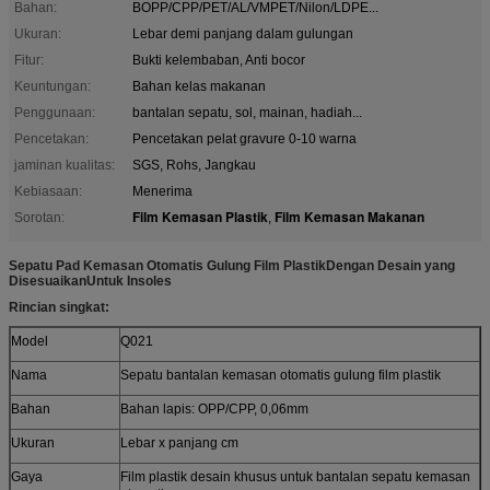
Bahan:
BOPP/CPP/PET/AL/VMPET/Nilon/LDPE...
Ukuran:
Lebar demi panjang dalam gulungan
Fitur:
Bukti kelembaban, Anti bocor
Keuntungan:
Bahan kelas makanan
Penggunaan:
bantalan sepatu, sol, mainan, hadiah...
Pencetakan:
Pencetakan pelat gravure 0-10 warna
jaminan kualitas:
SGS, Rohs, Jangkau
Kebiasaan:
Menerima
Film Kemasan Plastik
Film Kemasan Makanan
Sorotan:
,
Sepatu Pad Kemasan Otomatis Gulung Film Plastik
Dengan Desain yang
Disesuaikan
Untuk Insoles
Rincian singkat:
Model
Q021
Nama
Sepatu bantalan kemasan otomatis gulung film plastik
Bahan
Bahan lapis: OPP/CPP, 0,06mm
Ukuran
Lebar x panjang cm
Gaya
Film plastik desain khusus untuk bantalan sepatu kemasan