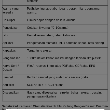
otomatis
Warna yang
Putih, bening, abu-abu, logam, perak, hitam, berwarna-
tersedia
warni...
Deskripsi
Film berlapis dengan desain khusus
Pencetakan
Cetakan 8 warna ((0 ️ 10warna)
Fitur
Hemat kelembaban, tahan kebocoran
Aplikasi
Pengemasan otomatis untuk bantalan sepatu atau selang...
Kapasitas
Tergantung ukuran
Pengemasan
1000m dalam karton master dengan lapisan film plastik
Karya Seni /
File AI resolusi tinggi atau PDF atau CDR atau EPS
Desain
Sampel
Berikan sampel yang sudah ada secara gratis
Sertifikat
SGS / STR / REACH / Rohs
Disesuaikan
Gaya yang disesuaikan, struktur, bahan, ukuran, desain,
pengemasan diterima
Sepatu Pad Kemasan Otomatis Plastik Film Gulung Dengan Desain Custom-
Made Untuk Insoles