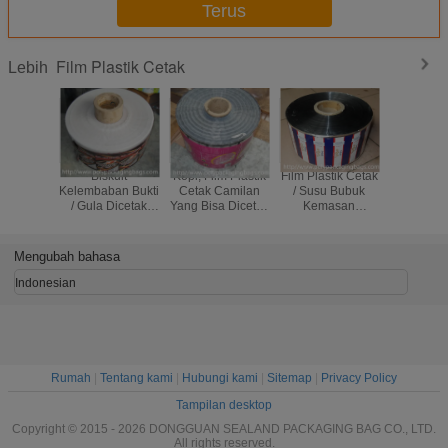
Terus
Film Plastik Cetak
Lebih
Biskuit
Kopi, Film Plastik
Film Plastik Cetak
BOPP / 
Kelembaban Bukti
Cetak Camilan
/ Susu Bubuk
Laminated 
/ Gula Dicetak
Yang Bisa Dicetak
Kemasan
Plastic Fi
Film Plastik
Dan Kemasan
Laminated Aman
Kema
Kemasan
yang Disesuaikan
Maka
Makanan
Mengubah bahasa
Laminasi
Indonesian
Rumah
|
Tentang kami
|
Hubungi kami
|
Sitemap
|
Privacy Policy
Tampilan desktop
Copyright © 2015 - 2026 DONGGUAN SEALAND PACKAGING BAG CO., LTD.
All rights reserved.