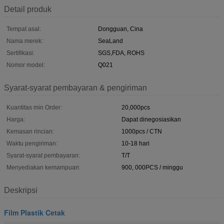
Detail produk
Tempat asal:
Dongguan, Cina
Nama merek:
SeaLand
Sertifikasi:
SGS,FDA, ROHS
Nomor model:
Q021
Syarat-syarat pembayaran & pengiriman
Kuantitas min Order:
20,000pcs
Harga:
Dapat dinegosiasikan
Kemasan rincian:
1000pcs / CTN
Waktu pengiriman:
10-18 hari
Syarat-syarat pembayaran:
T/T
Menyediakan kemampuan:
900, 000PCS / minggu
Deskripsi
Film Plastik Cetak