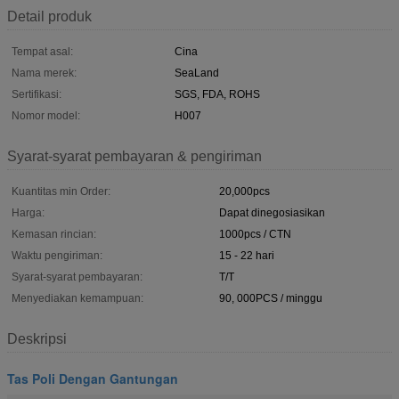
Detail produk
Tempat asal:
Cina
Nama merek:
SeaLand
Sertifikasi:
SGS, FDA, ROHS
Nomor model:
H007
Syarat-syarat pembayaran & pengiriman
Kuantitas min Order:
20,000pcs
Harga:
Dapat dinegosiasikan
Kemasan rincian:
1000pcs / CTN
Waktu pengiriman:
15 - 22 hari
Syarat-syarat pembayaran:
T/T
Menyediakan kemampuan:
90, 000PCS / minggu
Deskripsi
Tas Poli Dengan Gantungan