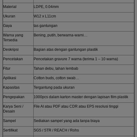
Material
LDPE, 0.04mm
Ukuran
W12 x L11cm
Gaya
tas gantungan
Warna yang
Bening, putih, berwarna-warni…
Tersedia
Deskripsi
Bagian atas dengan gantungan plastik
Pencetakan
Pencetakan gravure 7 warna (terima 1 – 10 warna)
Fitur
Tahan debu, tahan lembab
Aplikasi
Cotton buds, cotton swab…
Kapasitas
Tergantung pada ukuran
Pengepakan
1000pcs dalam karton master dengan lapisan film plastik
Karya Seni /
File AI atau PDF atau CDR atau EPS resolusi tinggi
Desain
Sampel
Sediakan sampel yang ada tanpa biaya
Sertifikat
SGS / STR / REACH / Rohs