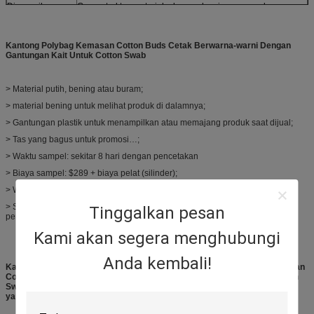
Disesuaikan
Gaya, struktur, material, ukuran, desain, pengepakan yang
disesuaikan dipersilakan
Kantong Polybag Kemasan Cotton Buds Cetak Berwarna-warni Dengan
Gantungan Kait Untuk Cotton Swab
> Material putih, bening atau buram;
> material bening untuk melihat produk di dalamnya;
> Gantungan plastik untuk menampilkan atau memajang produk saat dijual;
> Tas yang bagus untuk promosi…;
> Waktu sampel: sekitar 8 hari dengan pencetakan
> Biaya sampel: $289 + biaya pelat (silinder);
> Waktu tunggu produksi: sekitar 8 – 18 hari untuk kuantitas di bawah 200K;
> Sampel pengguna atau desain, gaya, ukuran, logo, warna yang ditentukan
Tinggalkan pesan
pengguna dapat diterima.
Kami akan segera menghubungi
Anda kembali!
Kami adalah pabrik profesional untuk membuat
Kantong Polybag Kemasan
Cotton Buds Cetak Berwarna-warni Dengan Gantungan Kait Untuk Cotton
Swab.
Harap berikan detail di bawah ini jika Anda membutuhkan kutipan
yang akurat.