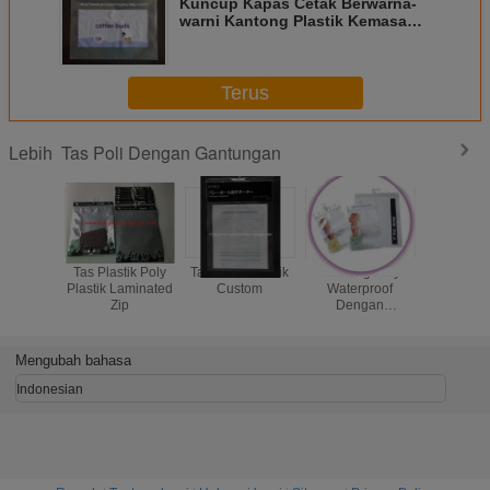
Kuncup Kapas Cetak Berwarna-
warni Kantong Plastik Kemasan
Dengan Gantungan
Terus
Tas Poli Dengan Gantungan
Lebih
Tas Plastik Poly
Tas Hook Plastik
Kantong Poly
Tas poli k
Plastik Laminated
Custom
Waterproof
yang d
Zip
Dengan
ditutup 
Genggam
kait gant
kantong p
cetakan 
Mengubah bahasa
Indonesian