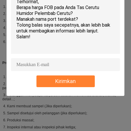
1. Gaya tas (tunjukkan gambar jika memungkinkan);
2. Material dan ketebalan;
3. Ukuran;
4. Pencetakan (desain);
5. Kuantitas;
6. Detail atau aksesori lain yang Anda butuhkan;
Proses produksi:
1. Pelanggan memberikan desain/karya seni;
Kirimkan
2. Kami mengirimkan kembali bukti karya seni setelah pengaturan untuk
persetujuan;
3. Pelanggan menyetujui karya seni setelah memeriksa ukuran, warna,
detail...;
4. Kami membuat sampel (Jika diperlukan);
5. Sampel disetujui oleh pelanggan (jika diperlukan);
6. Produksi massal;
7. Inspeksi internal atau inspeksi pihak ketiga;