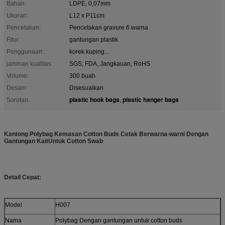
Bahan:
LDPE, 0,07mm
Ukuran:
L12 x P11cm
Pencetakan:
Pencetakan gravure 6 warna
Fitur:
gantungan plastik
Penggunaan:
korek kuping...
jaminan kualitas:
SGS, FDA, Jangkauan, RoHS
Volume:
300 buah
Desain:
Disesuaikan
plastic hook bags
plastic hanger bags
Sorotan:
,
Kantong Polybag Kemasan Cotton Buds Cetak Berwarna-warni Dengan
Gantungan Kait
Untuk Cotton Swab
Detail Cepat:
Model
H007
Nama
Polybag Dengan gantungan untuk cotton buds