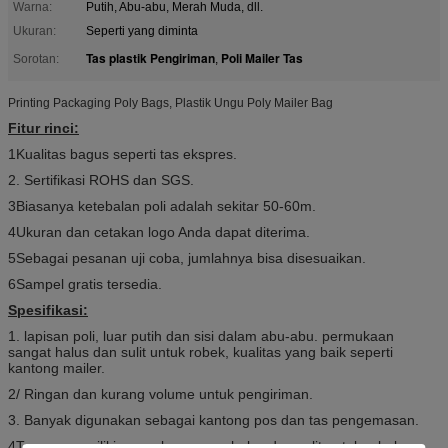
Warna:
Putih, Abu-abu, Merah Muda, dll.
Ukuran:
Seperti yang diminta
Tas plastik Pengiriman
Poli Mailer Tas
Sorotan:
,
Printing Packaging Poly Bags, Plastik Ungu Poly Mailer Bag
Fitur rinci:
1Kualitas bagus seperti tas ekspres.
2. Sertifikasi ROHS dan SGS.
3Biasanya ketebalan poli adalah sekitar 50-60m.
4Ukuran dan cetakan logo Anda dapat diterima.
5Sebagai pesanan uji coba, jumlahnya bisa disesuaikan.
6Sampel gratis tersedia.
Spesifikasi:
1. lapisan poli, luar putih dan sisi dalam abu-abu. permukaan
sangat halus dan sulit untuk robek, kualitas yang baik seperti
kantong mailer.
2/ Ringan dan kurang volume untuk pengiriman.
3. Banyak digunakan sebagai kantong pos dan tas pengemasan.
4Tasnya memiliki permukaan yang halus dan sulit untuk robek.