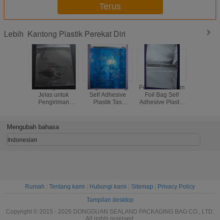
Terus
Kantong Plastik Perekat Diri
Lebih
Kantong Plastik
Logam Mailing
Perak Aluminium
Tas Perek
Jelas untuk
Self Adhesive
Foil Bag Self
Self Adh
Pengiriman
Plastik Tas
Adhesive Plastic
Pakaian
Dengan
Bag Dengan Seal
permanen Tape
Adhesive
Mengubah bahasa
Indonesian
Rumah
|
Tentang kami
|
Hubungi kami
|
Sitemap
|
Privacy Policy
Tampilan desktop
Copyright © 2015 - 2026 DONGGUAN SEALAND PACKAGING BAG CO., LTD.
All rights reserved.