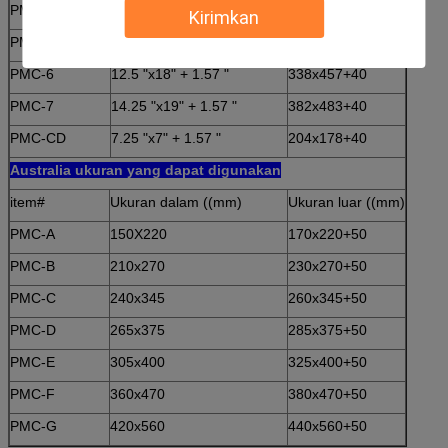
PMC-4
9.5 "x13.5" + 1.57 "
262x343+40
Kirimkan
PMC-5
10.5 "x15" + 1.57 "
287x381+40
PMC-6
12.5 "x18" + 1.57 "
338x457+40
PMC-7
14.25 "x19" + 1.57 "
382x483+40
PMC-CD
7.25 "x7" + 1.57 "
204x178+40
Australia ukuran yang dapat digunakan
item#
Ukuran dalam ((mm)
Ukuran luar ((mm)
PMC-A
150X220
170x220+50
PMC-B
210x270
230x270+50
PMC-C
240x345
260x345+50
PMC-D
265x375
285x375+50
PMC-E
305x400
325x400+50
PMC-F
360x470
380x470+50
PMC-G
420x560
440x560+50