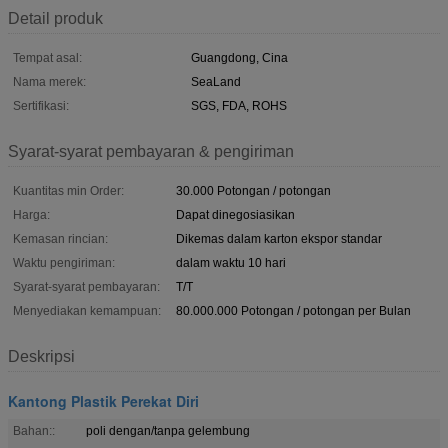
Detail produk
Tempat asal:
Guangdong, Cina
Nama merek:
SeaLand
Sertifikasi:
SGS, FDA, ROHS
Syarat-syarat pembayaran & pengiriman
Kuantitas min Order:
30.000 Potongan / potongan
Harga:
Dapat dinegosiasikan
Kemasan rincian:
Dikemas dalam karton ekspor standar
Waktu pengiriman:
dalam waktu 10 hari
Syarat-syarat pembayaran:
T/T
Menyediakan kemampuan:
80.000.000 Potongan / potongan per Bulan
Deskripsi
Kantong Plastik Perekat Diri
Bahan::
poli dengan/tanpa gelembung