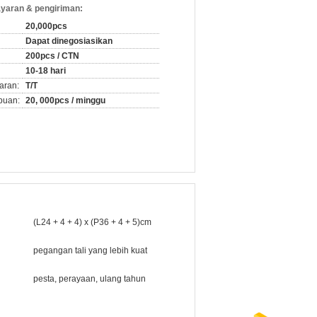
yaran & pengiriman:
20,000pcs
Dapat dinegosiasikan
200pcs / CTN
10-18 hari
aran:
T/T
puan:
20, 000pcs / minggu
(L24 + 4 + 4) x (P36 + 4 + 5)cm
pegangan tali yang lebih kuat
pesta, perayaan, ulang tahun