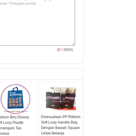
(
0
/ 3000)
Disesuaikan PP Ribbon
shion Biru Disney
Soft Loop Handle Bag
ft Loop Plastik
Dengan Bawah Square
nangani Tas
Untuk Belanja
omosi