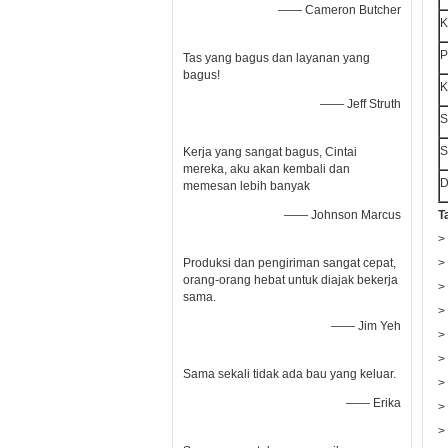
—— Cameron Butcher
K
P
Tas yang bagus dan layanan yang
bagus!
K
—— Jeff Struth
S
S
Kerja yang sangat bagus, Cintai
mereka, aku akan kembali dan
D
memesan lebih banyak
—— Johnson Marcus
T
>
Produksi dan pengiriman sangat cepat,
>
orang-orang hebat untuk diajak bekerja
>
sama.
>
—— Jim Yeh
>
>
Sama sekali tidak ada bau yang keluar.
>
—— Erika
>
>