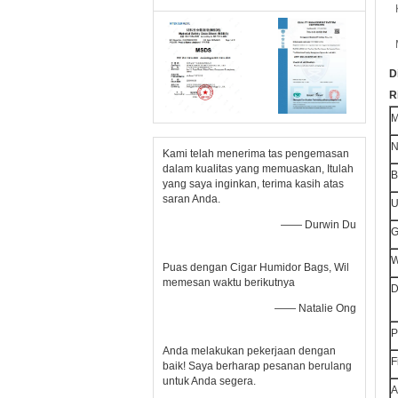
D
R
M
Kami telah menerima tas pengemasan
dalam kualitas yang memuaskan, Itulah
B
yang saya inginkan, terima kasih atas
saran Anda.
U
—— Durwin Du
G
W
Puas dengan Cigar Humidor Bags, Wil
memesan waktu berikutnya
D
—— Natalie Ong
P
Anda melakukan pekerjaan dengan
F
baik! Saya berharap pesanan berulang
untuk Anda segera.
A