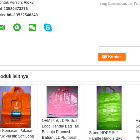
ontak Person:
Vicky
el:
13530473276
aks:
86--13532546248
oduk lainnya
OEM Pink LDPE Soft
Fa
Loop Handle Bag Tas
So
s Kemasan Pakaian
Belanja Promosi
Me
Green HDPE Soft
ruk Plastik Soft Loop
Bahan:
LDPE merah
Pr
Handle Handle Bag