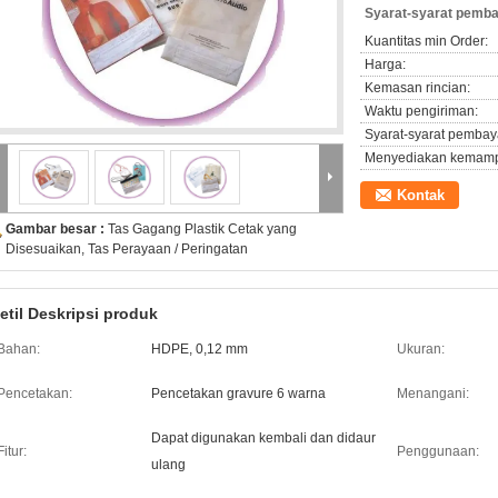
Syarat-syarat pemba
Kuantitas min Order:
Harga:
Kemasan rincian:
Waktu pengiriman:
Syarat-syarat pembay
Menyediakan kemam
Kontak
Gambar besar :
Tas Gagang Plastik Cetak yang
Disesuaikan, Tas Perayaan / Peringatan
etil Deskripsi produk
Bahan:
HDPE, 0,12 mm
Ukuran:
Pencetakan:
Pencetakan gravure 6 warna
Menangani:
Dapat digunakan kembali dan didaur
Fitur:
Penggunaan:
ulang