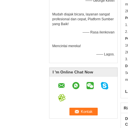
—— George Kevin
m
2
Mudah diajak bicara, layanan sangat
P
profesional dan cepat, Platform Sumber
yang Baik!
1
2
—— Rasa ilenkovan
P
1
Mencintai mereka!
2
—— Lagos.
3
D
I 'm Online Chat Now
S
m
L
Ri
D
C