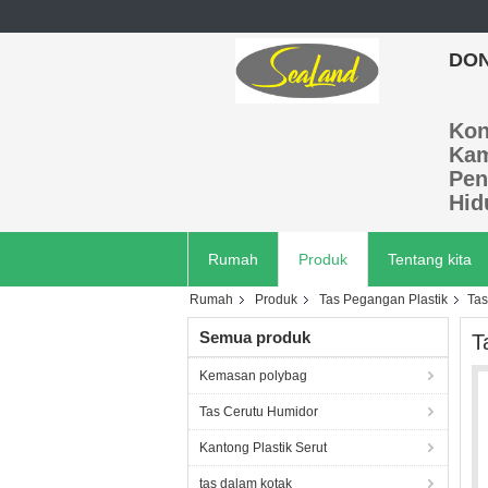
DON
Kon
Ka
Pen
Hid
Rumah
Produk
Tentang kita
Rumah
Produk
Tas Pegangan Plastik
Tas
Semua produk
T
Kemasan polybag
Tas Cerutu Humidor
Kantong Plastik Serut
tas dalam kotak