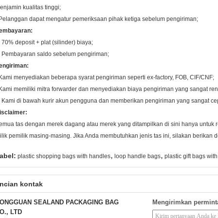
enjamin kualitas tinggi;
Pelanggan dapat mengatur pemeriksaan pihak ketiga sebelum pengiriman;
embayaran:
. 70% deposit + plat (silinder) biaya;
. Pembayaran saldo sebelum pengiriman;
engiriman:
Kami menyediakan beberapa syarat pengiriman seperti ex-factory, FOB, CIF/CNF;
Kami memiliki mitra forwarder dan menyediakan biaya pengiriman yang sangat re
. Kami di bawah kurir akun pengguna dan memberikan pengiriman yang sangat ce
isclaimer:
emua tas dengan merek dagang atau merek yang ditampilkan di sini hanya untuk re
ilik pemilik masing-masing. Jika Anda membutuhkan jenis tas ini, silakan berikan d
,
,
abel:
plastic shopping bags with handles
loop handle bags
plastic gift bags wit
ncian kontak
ONGGUAN SEALAND PACKAGING BAG
Mengirimkan permint
O., LTD