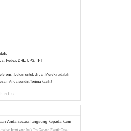
ndah;
pat: Fedex, DHL, UPS, TNT;
ferensi, bukan untuk dijual. Mereka adalah
esain Anda sendiri.Terima kasih.!
h handles
aan Anda secara langsung kepada kami