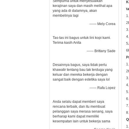
Sempurna untuk menyesuaikan
K
kerajinan saya dan masih melihat apa
t
yang ada di dalamnya, akan
membelinya lagi
1
2
—— Mely Corea
3
4
Tas-tas ini bagus untuk lini kopi kami.
Terima kasih Anita
5
6
—— Brittany Sade
P
1
Desainnya bagus, saya tidak perlu
khawatir tentang bau tak terduga yang
2
keluar dan mereka bekerja dengan
3
sangat baik dengan estetika saya lol
4
—— Rafa Lopez
5
6
Anda selalu dapat memberi saya
7
rencana terbaik, dan itu membuat
pelanggan saya merasa senang, saya
8
berharap kami dapat memiliki
Q
kesempatan lain untuk bekerja sama
1