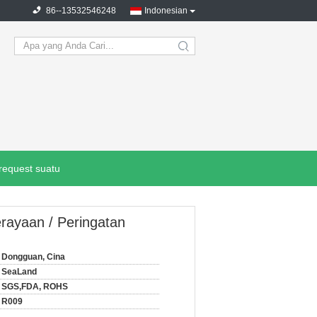
86--13532546248
Indonesian
search
request suatu
rayaan / Peringatan
Dongguan, Cina
SeaLand
SGS,FDA, ROHS
R009