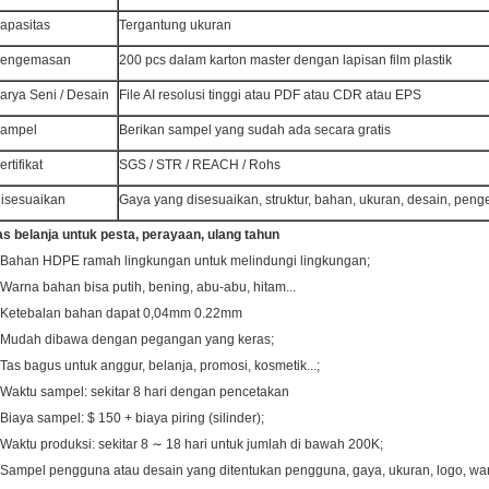
apasitas
Tergantung ukuran
engemasan
200 pcs dalam karton master dengan lapisan film plastik
arya Seni / Desain
File AI resolusi tinggi atau PDF atau CDR atau EPS
ampel
Berikan sampel yang sudah ada secara gratis
ertifikat
SGS / STR / REACH / Rohs
isesuaikan
Gaya yang disesuaikan, struktur, bahan, ukuran, desain, pen
as belanja untuk pesta, perayaan, ulang tahun
 Bahan HDPE ramah lingkungan untuk melindungi lingkungan;
 Warna bahan bisa putih, bening, abu-abu, hitam...
 Ketebalan bahan dapat 0,04mm 0.22mm
 Mudah dibawa dengan pegangan yang keras;
 Tas bagus untuk anggur, belanja, promosi, kosmetik...;
 Waktu sampel: sekitar 8 hari dengan pencetakan
 Biaya sampel: $ 150 + biaya piring (silinder);
 Waktu produksi: sekitar 8 ∼ 18 hari untuk jumlah di bawah 200K;
 Sampel pengguna atau desain yang ditentukan pengguna, gaya, ukuran, logo, war