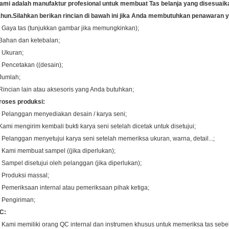
ami adalah manufaktur profesional untuk membuat
Tas belanja yang disesuaik
ahun.
Silahkan berikan rincian di bawah ini jika Anda membutuhkan penawaran y
. Gaya tas (tunjukkan gambar jika memungkinkan);
Bahan dan ketebalan;
. Ukuran;
. Pencetakan ((desain);
Jumlah;
Rincian lain atau aksesoris yang Anda butuhkan;
roses produksi:
. Pelanggan menyediakan desain / karya seni;
Kami mengirim kembali bukti karya seni setelah dicetak untuk disetujui;
. Pelanggan menyetujui karya seni setelah memeriksa ukuran, warna, detail...;
. Kami membuat sampel ((jika diperlukan);
. Sampel disetujui oleh pelanggan (jika diperlukan);
. Produksi massal;
. Pemeriksaan internal atau pemeriksaan pihak ketiga;
. Pengiriman;
C:
. Kami memiliki orang QC internal dan instrumen khusus untuk memeriksa tas se