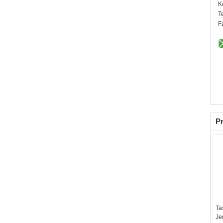
K
T
F
Pr
Ta
Je