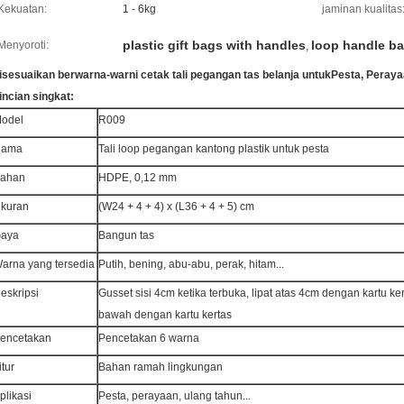
Kekuatan:
1 - 6kg
jaminan kualitas
plastic gift bags with handles
loop handle b
Menyoroti:
,
isesuaikan berwarna-warni cetak tali pegangan tas belanja untuk
Pesta, Peraya
incian singkat:
odel
R009
Nama
Tali loop pegangan kantong plastik untuk pesta
ahan
HDPE, 0,12 mm
kuran
(W24 + 4 + 4) x (L36 + 4 + 5) cm
aya
Bangun tas
arna yang tersedia
Putih, bening, abu-abu, perak, hitam...
eskripsi
Gusset sisi 4cm ketika terbuka, lipat atas 4cm dengan kartu ker
bawah dengan kartu kertas
encetakan
Pencetakan 6 warna
itur
Bahan ramah lingkungan
plikasi
Pesta, perayaan, ulang tahun...